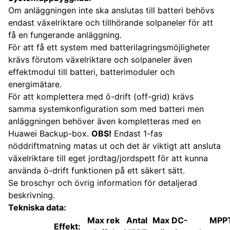
Om anläggningen inte ska anslutas till batteri behövs
endast växelriktare och tillhörande solpaneler för att
få en fungerande anläggning.
För att få ett system med batterilagringsmöjligheter
krävs förutom växelriktare och solpaneler även
effektmodul till batteri, batterimoduler och
energimätare.
För att komplettera med ö-drift (off-grid) krävs
samma systemkonfiguration som med batteri men
anläggningen behöver även kompletteras med en
Huawei Backup-box.
OBS!
Endast 1-fas
nöddriftmatning matas ut och det är viktigt att ansluta
växelriktare till eget jordtag/jordspett för att kunna
använda ö-drift funktionen på ett säkert sätt.
Se broschyr och övrig information för detaljerad
beskrivning.
Tekniska data:
Max rek
Antal
Max DC-
MPP
Effekt: