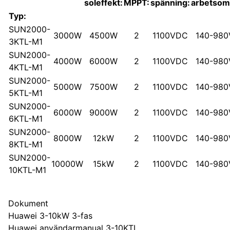
soleffekt:
MPPT:
spänning:
arbetsom
Typ:
SUN2000-
3000W
4500W
2
1100VDC
140-98
3KTL-M1
SUN2000-
4000W
6000W
2
1100VDC
140-98
4KTL-M1
SUN2000-
5000W
7500W
2
1100VDC
140-98
5KTL-M1
SUN2000-
6000W
9000W
2
1100VDC
140-98
6KTL-M1
SUN2000-
8000W
12kW
2
1100VDC
140-98
8KTL-M1
SUN2000-
10000W
15kW
2
1100VDC
140-98
10KTL-M1
Dokument
Huawei 3-10kW 3-fas
Huawei användarmanual 3-10KTL