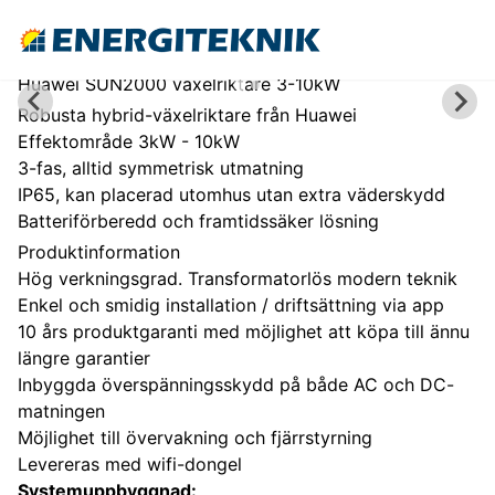
Huawei SUN2000 växelriktare 3-10kW
Robusta hybrid-växelriktare från Huawei
Effektområde 3kW - 10kW
3-fas, alltid symmetrisk utmatning
IP65, kan placerad utomhus utan extra väderskydd
Batteriförberedd och framtidssäker lösning
Produktinformation
Hög verkningsgrad. Transformatorlös modern teknik
Enkel och smidig installation / driftsättning via app
10 års produktgaranti med möjlighet att köpa till ännu
längre garantier
Inbyggda överspänningsskydd på både AC och DC-
matningen
Möjlighet till övervakning och fjärrstyrning
Levereras med wifi-dongel
Systemuppbyggnad: